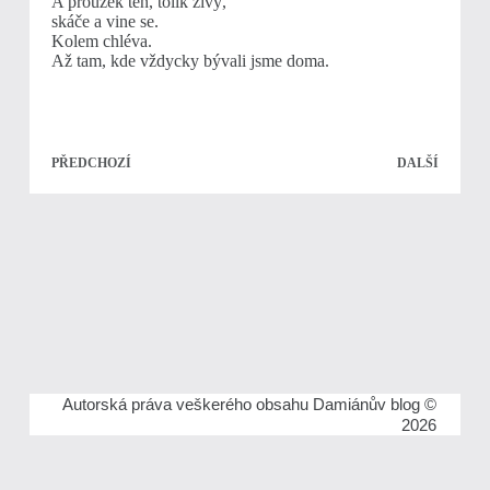
A proužek ten, tolik živý,
skáče a vine se.
Kolem chléva.
Až tam, kde vždycky bývali jsme doma.
PŘEDCHOZÍ
DALŠÍ
Autorská práva veškerého obsahu Damiánův blog ©
2026