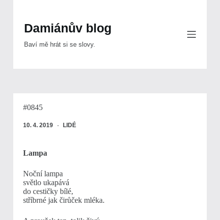
Skip
to
content
Damiánův blog
Baví mě hrát si se slovy.
#0845
10. 4. 2019
LIDÉ
Lampa
Noční lampa
světlo ukapává
do cestičky bílé,
stříbrné jak čirůček mléka.