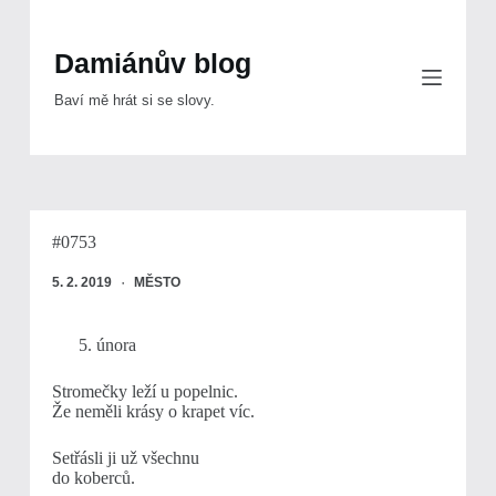
Skip
to
content
Damiánův blog
Baví mě hrát si se slovy.
#0753
5. 2. 2019
MĚSTO
února
Stromečky leží u popelnic.
Že neměli krásy o krapet víc.
Setřásli ji už všechnu
do koberců.