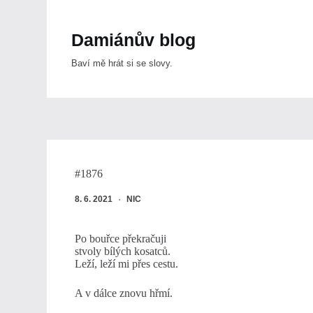
Skip
to
content
Damiánův blog
Baví mě hrát si se slovy.
#1876
8. 6. 2021
NIC
Po bouřce překračuji
stvoly bílých kosatců.
Leží, leží mi přes cestu.
A v dálce znovu hřmí.