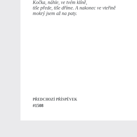
Kočka, náhle, ve tvém klíně,
tiše přede, tiše dříme. A nakonec ve vteřině
mokrý jsem až na paty.
PŘEDCHOZÍ
PŘÍSPĚVEK
#1508