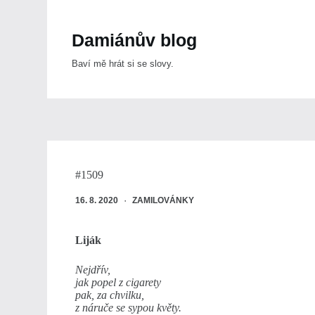
Skip
to
content
Damiánův blog
Baví mě hrát si se slovy.
#1509
16. 8. 2020
ZAMILOVÁNKY
Liják
Nejdřív,
jak popel z cigarety
pak, za chvilku,
z náruče se sypou květy.