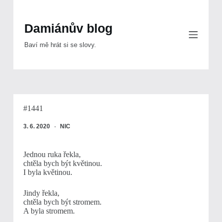
Skip
to
content
Damiánův blog
Baví mě hrát si se slovy.
#1441
3. 6. 2020
NIC
Jednou ruka řekla,
chtěla bych být květinou.
I byla květinou.
Jindy řekla,
chtěla bych být stromem.
A byla stromem.