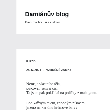
Skip
to
content
Damiánův blog
Baví mě hrát si se slovy.
#1895
25. 6. 2021
VZDUŠNÉ ZÁMKY
Nemaje vlastního těla,
půjčoval jsem si cizí.
Ta jsem pak pokládal na poličky z mahagonu.
Pod každým tělem, zdobným písmem,
jméno na kartónu krémové barvy