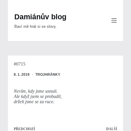
Skip
to
content
Damiánův blog
Baví mě hrát si se slovy.
#0715
8. 1. 2019
TROJHRÁNKY
Nevím, kdy jsme usnuli.
Ale když jsem se probudil,
drželi jsme se za ruce.
PŘEDCHOZÍ
DALŠÍ